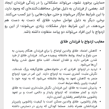
حمایتی برخورد نشود، می‌تواند مشکلاتی را در زندگی فرزندان ایجاد
کند. بعضی از فرزندان به دلیل عوامل محافظت‌کننده‌ای که وجود دارد،
با این شرایط سازگار می‌شوند و حتی مهارت‌هایی را نیز کسب می‌کنند.
برخی دیگر به دلیل عوامل مخرب طلاق که دست به دست هم
می‌دهند، در این شرایط دچار مشکلات زیادی می‌شوند؛ از این رو
ازدواج با این افراد می‌تواند دو پیامد متفاوت داشته باشد.
معایب ازدواج با فرزندان طلاق
کاهش اعتماد: طلاق والدین اوضاع را براي فرزندان هنگام رسیدن به
سن بلوغ و ایجاد روابط عاشقانه پیچیده می‌کند. فرزندان طلاق از طرد
شدن هراس دارند و فقدان اعتماد، اغلب مانع عمیق شدن روابط
آن‌ها می‌شود.
تردید در ازدواج: افرادی که در خانواده‌های طلاق‌گرفته بزرگ شده‌اند،
نگرش مثبت کمتری نسبت به ازدواج دارند. این امر در مورد ازدواج
منجر به کاهش تعهد به روابط عاشقانه می‌شود که به نوبه خود با
کیفیت پایین رابطه مرتبط است.
پذیرش نسبت به طلاق: این فرزندان نگرش مثبت‌تری نسبت به طلاق
دارند و کمتر معتقدند که ازدواج پایدار و دائمی است و بر تعهد
زناشویی مادام‌العمر پافشاری کمتری دارند.
رفتار زناشویی: طلاق والدین ممکن است با کیفیت زناشویی پایین‌تر
فرزندانشان همراه باشد. مسلما کودکی که پدری در دسترس داشته