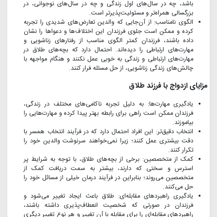
باشد، چه در سال‌های اول زندگی و چه در سال‌های نوجوانی، در
بزرگسالی همراه‌تر و مسئولیت‌پذیرتر است.
الگوی نامناسب: از آن‌جایی که والدین تعارض‌های شدیدی را تجربه
کرده و ممکن است جلوی فرزندان این اختلاف‌ها و دعواها را نشان
داده باشند، فرزندان کمتر الگوی مناسب از رفتارهای زناشویی و
مهارت‌های ارتباطی را دیده‌اند. احتمال دارد که بچه‌های طلاق در
مهارت‌های ارتباطی و زندگی به خوبی عمل نکنند و هنگام مواجهه با
چالش‌های زندگی زناشویی، از حل مسئله فرار کنند.
مزایای ازدواج با فرزند طلاق
یادگیری مهارت‌ها: به دلیل تجربه ناکامی‌های مختلف در زندگی،
فرزندان ممکن است راهی برای رابطه بهتر پیدا کرده و مهارت‌هایی را
بیاموزند.
انتخاب دقیق‌تر: این افراد احتمال دارد که در فرآیند انتخاب همسر با
دقت بیشتری عمل کنند؛ زیرا نمی‌خواهند سرنوشت والدین خود را
تکرار کنند.
کمک از متخصصین: برخی از بچه‌های طلاق، با توجه به شرایط پر
استرس و سختی که دارند، بیشتر به سمت دریافت کمک از
متخصصین می‌روند؛ بنابراین در فرآیند درمان خیلی از مسائل خود را
حل می‌کنند.
یادگیری راهبردهای مقابله‌ای: طلاق باعث ایجاد تغییر می‌شود و
فرزندان در صورتی که شخصیت انعطاف‌پذیری داشته باشند،
راهبردهای مقابله‌ای را برای مقابله با آن تغییر و هر نوع تغییر دیگری